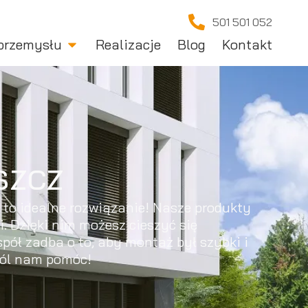
501 501 052
przemysłu
Realizacje
Blog
Kontakt
szcz
to idealne rozwiązanie! Nasze produkty
. Dzięki nim możesz cieszyć się
pół zadba o to, aby montaż był szybki i
wól nam pomóc!