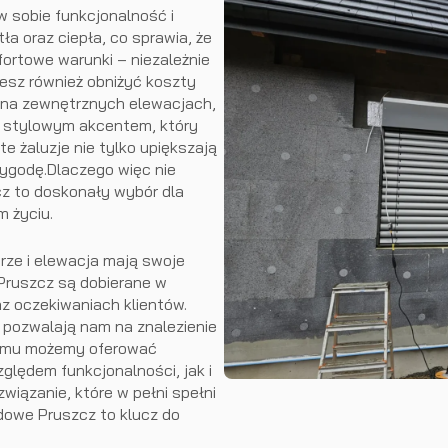
w sobie funkcjonalność i
a oraz ciepła, co sprawia, że
ortowe warunki – niezależnie
ożesz również obniżyć koszty
 na zewnętrznych elewacjach,
ię stylowym akcentem, który
 żaluzje nie tylko upiększają
wygodę.Dlaczego więc nie
z to doskonały wybór dla
m życiu.
ze i elewacja mają swoje
Pruszcz są dobierane w
z oczekiwaniach klientów.
 pozwalają nam na znalezienie
temu możemy oferować
ględem funkcjonalności, jak i
wiązanie, które w pełni spełni
adowe Pruszcz to klucz do