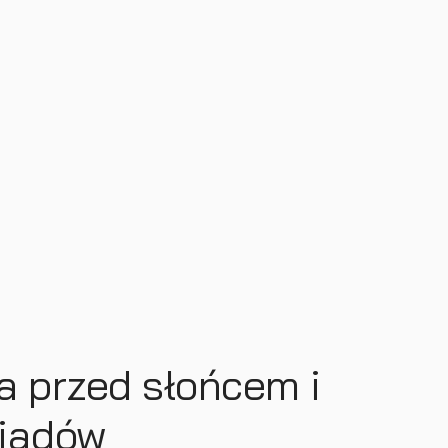
a przed słońcem i
siadów