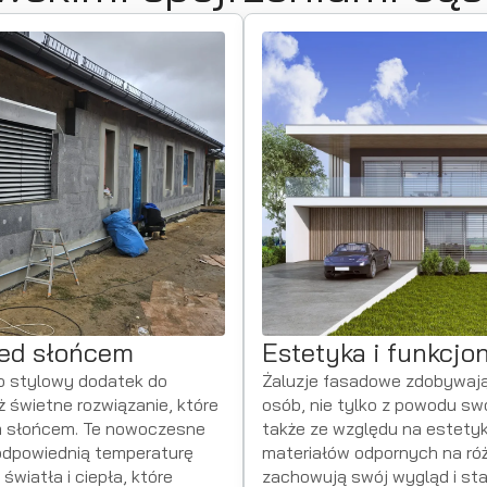
zed słońcem
Estetyka i funkcjo
ko stylowy dodatek do
Żaluzje fasadowe zdobywają 
 świetne rozwiązanie, które
osób, nie tylko z powodu swo
m słońcem. Te nowoczesne
także ze względu na estety
odpowiednią temperaturę
materiałów odpornych na ró
światła i ciepła, które
zachowują swój wygląd i sta