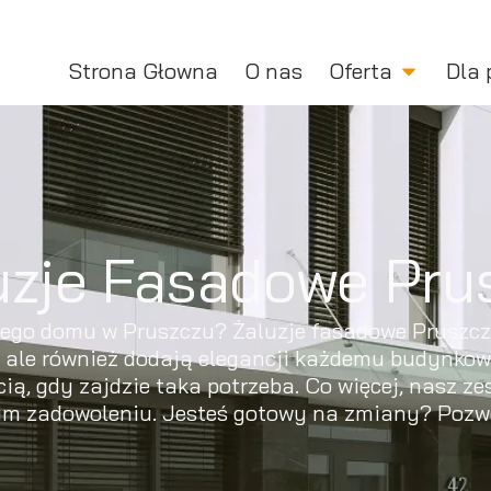
Strona Głowna
O nas
Oferta
Dla 
uzje Fasadowe Pru
jego domu w Pruszczu? Żaluzje fasadowe Pruszcz 
, ale również dodają elegancji każdemu budynkowi
 gdy zajdzie taka potrzeba. Co więcej, nasz zes
oim zadowoleniu. Jesteś gotowy na zmiany? Poz