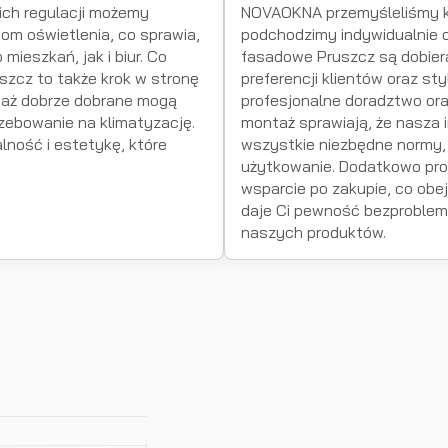
 ich regulacji możemy
NOVAOKNA przemyśleliśmy k
om oświetlenia, co sprawia,
podchodzimy indywidualnie d
mieszkań, jak i biur. Co
fasadowe Pruszcz są dobier
szcz to także krok w stronę
preferencji klientów oraz st
waż dobrze dobrane mogą
profesjonalne doradztwo ora
zebowanie na klimatyzację.
montaż sprawiają, że nasza i
lność i estetykę, które
wszystkie niezbędne normy,
użytkowanie. Dodatkowo p
wsparcie po zakupie, co obej
daje Ci pewność bezproblem
naszych produktów.