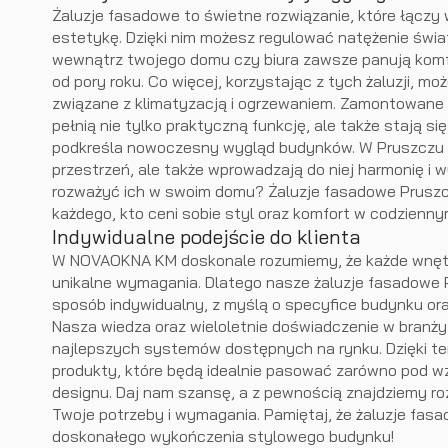
Żaluzje fasadowe to świetne rozwiązanie, które łączy 
estetykę. Dzięki nim możesz regulować natężenie światł
wewnątrz twojego domu czy biura zawsze panują komf
od pory roku. Co więcej, korzystając z tych żaluzji, m
związane z klimatyzacją i ogrzewaniem. Zamontowane
pełnią nie tylko praktyczną funkcję, ale także stają s
podkreśla nowoczesny wygląd budynków. W Pruszczu te
przestrzeń, ale także wprowadzają do niej harmonię i 
rozważyć ich w swoim domu? Żaluzje fasadowe Pruszc
każdego, kto ceni sobie styl oraz komfort w codzienny
Indywidualne podejście do klienta
W NOVAOKNA KM doskonale rozumiemy, że każde wnętr
unikalne wymagania. Dlatego nasze żaluzje fasadowe 
sposób indywidualny, z myślą o specyfice budynku ora
Nasza wiedza oraz wieloletnie doświadczenie w branży
najlepszych systemów dostępnych na rynku. Dzięki 
produkty, które będą idealnie pasować zarówno pod wz
designu. Daj nam szansę, a z pewnością znajdziemy roz
Twoje potrzeby i wymagania. Pamiętaj, że żaluzje fas
doskonałego wykończenia stylowego budynku!