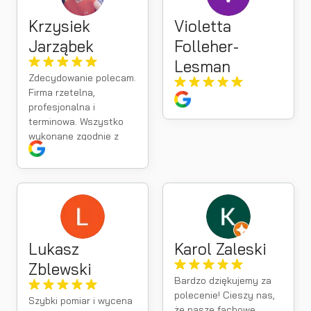
Krzysiek
Violetta
Jarząbek
Folleher-
Lesman
Zdecydowanie polecam.
Firma rzetelna,
profesjonalna i
terminowa. Wszystko
wykonane zgodnie z
umową, a kontakt na
najwyższym poziomie.
Lukasz
Karol Zaleski
Zblewski
Bardzo dziękujemy za
polecenie! Cieszy nas,
Szybki pomiar i wycena
że nasze fachowe