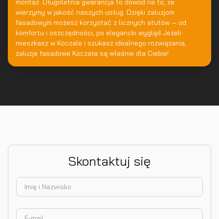
montaż. Długoletnia gwarancja to dowód na to, że
wierzymy w jakość naszych usług. Dzięki żaluzjom
fasadowym możesz korzystać z licznych atutów — od
komfortu i oszczędności, po elegancki wygląd.Jeżeli
mieszkasz w Koczale i szukasz idealnego rozwiązania,
żaluzje fasadowe Koczała są właśnie dla Ciebie!
Skontaktuj się