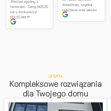
.Montaż zgodny z
doradztwo, szybka
terminem . Ceny NIŻSZE
realizacja oraz jakość
niż u konkurencji.
montażu spełniły Pana
POLECAM !!!!
oczekiwania. Takie
opinie są dla nas
największą motywacja
do dalszej pracy.
OFERTA
Kompleksowe rozwiązania
dla Twojego domu