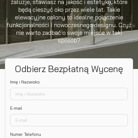
żaluzje, stawiasz na jakość i estetykę, które
będą cieszyć oko przez wiele lat. Takie
elewacyjne osłony to idealne połączenie
funkcjonalności i nowoczesnego designu. Czyż
nie warto zadbać o swoje miejsce w taki
sposób?
Odbierz Bezpłatną Wycenę
Imię i Nazwisko
E-mail
Numer Telefonu