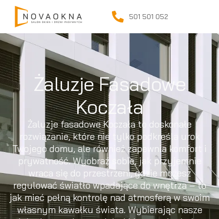
501 501 052
Żaluzje Fasadowe
Koczała
Żaluzje fasadowe Koczała to doskonałe
rozwiązanie, które nie tylko podkreśla urok
Twojego domu, ale również zapewnia komfort i
prywatność. Wyobraź sobie, jak przyjemnie
wraca się do przestrzeni, gdzie możesz
regulować światło wpadające do wnętrza – to
jak mieć pełną kontrolę nad atmosferą w swoim
własnym kawałku świata. Wybierając nasze