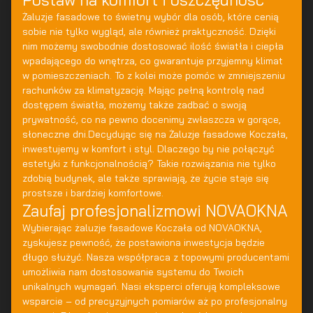
Żaluzje fasadowe to świetny wybór dla osób, które cenią
sobie nie tylko wygląd, ale również praktyczność. Dzięki
nim możemy swobodnie dostosować ilość światła i ciepła
wpadającego do wnętrza, co gwarantuje przyjemny klimat
w pomieszczeniach. To z kolei może pomóc w zmniejszeniu
rachunków za klimatyzację. Mając pełną kontrolę nad
dostępem światła, możemy także zadbać o swoją
prywatność, co na pewno docenimy zwłaszcza w gorące,
słoneczne dni.Decydując się na Żaluzje fasadowe Koczała,
inwestujemy w komfort i styl. Dlaczego by nie połączyć
estetyki z funkcjonalnością? Takie rozwiązania nie tylko
zdobią budynek, ale także sprawiają, że życie staje się
prostsze i bardziej komfortowe.
Zaufaj profesjonalizmowi NOVAOKNA
Wybierając żaluzje fasadowe Koczała od NOVAOKNA,
zyskujesz pewność, że postawiona inwestycja będzie
długo służyć. Nasza współpraca z topowymi producentami
umożliwia nam dostosowanie systemu do Twoich
unikalnych wymagań. Nasi eksperci oferują kompleksowe
wsparcie – od precyzyjnych pomiarów aż po profesjonalny