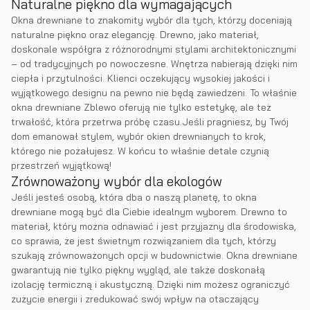
Naturalne piękno dla wymagających
Okna drewniane to znakomity wybór dla tych, którzy doceniają
naturalne piękno oraz elegancję. Drewno, jako materiał,
doskonale współgra z różnorodnymi stylami architektonicznymi
– od tradycyjnych po nowoczesne. Wnętrza nabierają dzięki nim
ciepła i przytulności. Klienci oczekujący wysokiej jakości i
wyjątkowego designu na pewno nie będą zawiedzeni. To właśnie
okna drewniane Zblewo oferują nie tylko estetykę, ale też
trwałość, która przetrwa próbę czasu.Jeśli pragniesz, by Twój
dom emanował stylem, wybór okien drewnianych to krok,
którego nie pożałujesz. W końcu to właśnie detale czynią
przestrzeń wyjątkową!
Zrównoważony wybór dla ekologów
Jeśli jesteś osobą, która dba o naszą planetę, to okna
drewniane mogą być dla Ciebie idealnym wyborem. Drewno to
materiał, który można odnawiać i jest przyjazny dla środowiska,
co sprawia, że jest świetnym rozwiązaniem dla tych, którzy
szukają zrównoważonych opcji w budownictwie. Okna drewniane
gwarantują nie tylko piękny wygląd, ale także doskonałą
izolację termiczną i akustyczną. Dzięki nim możesz ograniczyć
zużycie energii i zredukować swój wpływ na otaczający