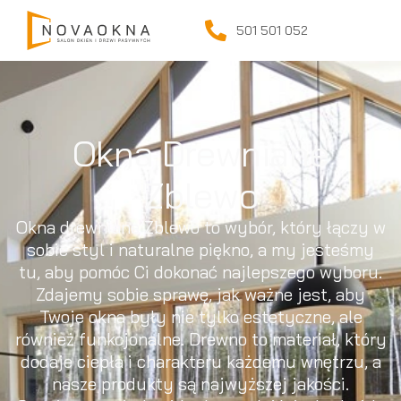
501 501 052
Okna Drewniane
Zblewo
Okna drewniane Zblewo to wybór, który łączy w
sobie styl i naturalne piękno, a my jesteśmy
tu, aby pomóc Ci dokonać najlepszego wyboru.
Zdajemy sobie sprawę, jak ważne jest, aby
Twoje okna były nie tylko estetyczne, ale
również funkcjonalne. Drewno to materiał, który
dodaje ciepła i charakteru każdemu wnętrzu, a
nasze produkty są najwyższej jakości.