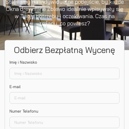
Stawiamy na indywidualne podejście, by każde
Okna drewniane Zblewo idealnie wpisywały się
w Twoje potrzeby i oczekiwania. Czas na
zmiany, co powiesz?
Odbierz Bezpłatną Wycenę
Imię i Nazwisko
E-mail
Numer Telefonu