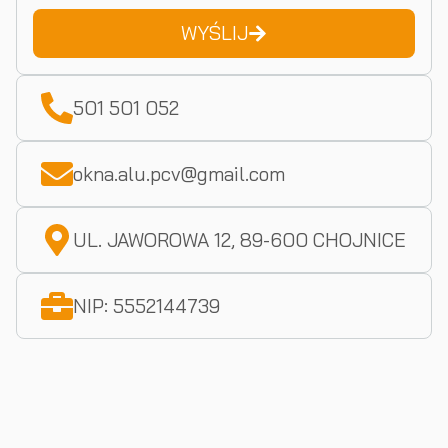
WYŚLIJ
501 501 052
okna.alu.pcv@gmail.com
UL. JAWOROWA 12, 89-600 CHOJNICE
NIP: 5552144739