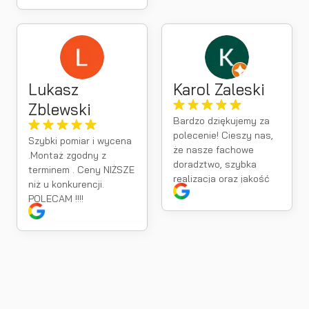
najwyższym poziomie.
Lukasz
Karol Zaleski
Zblewski
Bardzo dziękujemy za
polecenie! Cieszy nas,
Szybki pomiar i wycena
że nasze fachowe
.Montaż zgodny z
doradztwo, szybka
terminem . Ceny NIŻSZE
realizacja oraz jakość
niż u konkurencji.
montażu spełniły Pana
POLECAM !!!!
oczekiwania. Takie
opinie są dla nas
największą motywacja
do dalszej pracy.