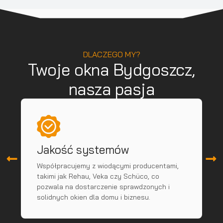
DLACZEGO MY?
Twoje okna Bydgoszcz,
nasza pasja
Jakość systemów
Współpracujemy z wiodącymi producentami,
R
takimi jak Rehau, Veka czy Schüco, co
p
pozwala na dostarczenie sprawdzonych i
p
solidnych okien dla domu i biznesu.
s