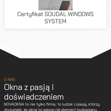
Certyfikat SOUDAL WINDOWS
SYSTEM
O NAS
Okna z pasją i
doświadczeniem
NOVAOKNA to nie tylko firma, to ludzie z pasją, którzy
zrozumieli, że okna to więcej niż element budowlany.