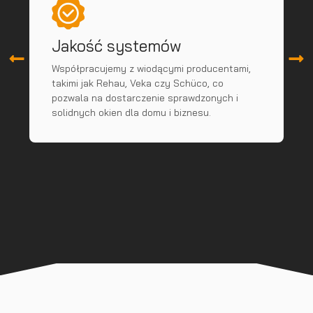
Jakość systemów
Współpracujemy z wiodącymi producentami,
R
takimi jak Rehau, Veka czy Schüco, co
p
pozwala na dostarczenie sprawdzonych i
p
solidnych okien dla domu i biznesu.
s