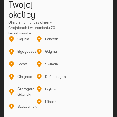
Twojej
okolicy
Oferujemy montaż okien w
Chojnicach i w promieniu 70
km od miasta.
Gdynia
Gdańsk
Bydgoszcz
Gdynia
Sopot
Świecie
Chojnice
Kościerzyna
Starogard
Bytów
Gdański
Miastko
Szczecinek