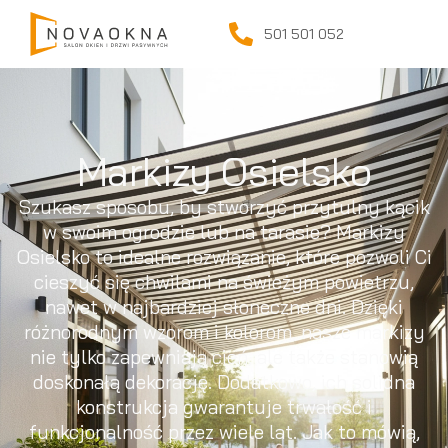
501 501 052
Markizy Osielsko
Szukasz sposobu, by stworzyć przytulny kącik
w swoim ogrodzie lub na tarasie? Markizy
Osielsko to idealne rozwiązanie, które pozwoli Ci
cieszyć się chwilami na świeżym powietrzu,
nawet w najbardziej słoneczne dni. Dzięki
różnorodnym wzorom i kolorom, nasze markizy
nie tylko zapewniają cień, ale także stanowią
doskonałą dekorację. Dodatkowo, ich solidna
konstrukcja gwarantuje trwałość i
funkcjonalność przez wiele lat. Jak to mówią,