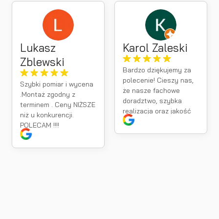
Lukasz
Karol Zaleski
Zblewski
Bardzo dziękujemy za
polecenie! Cieszy nas,
Szybki pomiar i wycena
że nasze fachowe
.Montaż zgodny z
doradztwo, szybka
terminem . Ceny NIŻSZE
realizacja oraz jakość
niż u konkurencji.
montażu spełniły Pana
POLECAM !!!!
oczekiwania. Takie
opinie są dla nas
największą motywacja
do dalszej pracy.