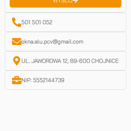
WYŚLIJ
501 501 052
okna.alu.pcv@gmail.com
UL. JAWOROWA 12, 89-600 CHOJNICE
NIP: 5552144739