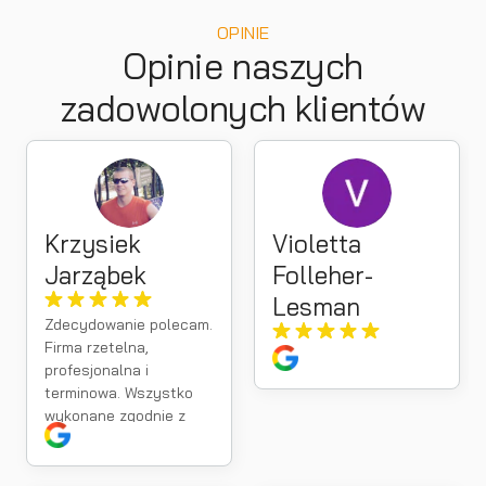
OPINIE
Opinie naszych
zadowolonych klientów
Krzysiek
Violetta
Jarząbek
Folleher-
Lesman
Zdecydowanie polecam.
Firma rzetelna,
profesjonalna i
terminowa. Wszystko
wykonane zgodnie z
umową, a kontakt na
najwyższym poziomie.