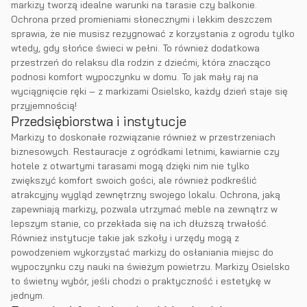
markizy tworzą idealne warunki na tarasie czy balkonie.
Ochrona przed promieniami słonecznymi i lekkim deszczem
sprawia, że nie musisz rezygnować z korzystania z ogrodu tylko
wtedy, gdy słońce świeci w pełni. To również dodatkowa
przestrzeń do relaksu dla rodzin z dziećmi, która znacząco
podnosi komfort wypoczynku w domu. To jak mały raj na
wyciągnięcie ręki – z markizami Osielsko, każdy dzień staje się
przyjemnością!
Przedsiębiorstwa i instytucje
Markizy to doskonałe rozwiązanie również w przestrzeniach
biznesowych. Restauracje z ogródkami letnimi, kawiarnie czy
hotele z otwartymi tarasami mogą dzięki nim nie tylko
zwiększyć komfort swoich gości, ale również podkreślić
atrakcyjny wygląd zewnętrzny swojego lokalu. Ochrona, jaką
zapewniają markizy, pozwala utrzymać meble na zewnątrz w
lepszym stanie, co przekłada się na ich dłuższą trwałość.
Również instytucje takie jak szkoły i urzędy mogą z
powodzeniem wykorzystać markizy do osłaniania miejsc do
wypoczynku czy nauki na świeżym powietrzu. Markizy Osielsko
to świetny wybór, jeśli chodzi o praktyczność i estetykę w
jednym.