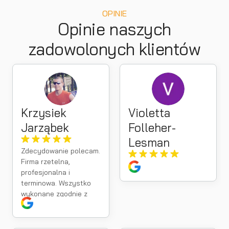
OPINIE
Opinie naszych
zadowolonych klientów
Krzysiek
Violetta
Jarząbek
Folleher-
Lesman
Zdecydowanie polecam.
Firma rzetelna,
profesjonalna i
terminowa. Wszystko
wykonane zgodnie z
umową, a kontakt na
najwyższym poziomie.