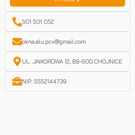
501 501 052
okna.alu.pcv@gmail.com
UL. JAWOROWA 12, 89-600 CHOJNICE
NIP: 5552144739