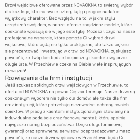
Drzwi wejściowe oferowane przez NOVAOKNA to świetny wybór
dla każdego, kto ma swoje cztery kąty i pragnie nadać im
wyjątkowy charakter. Bez względu na to, w jakim stylu
urządziłeś swój dom, w naszej ofercie znajdziesz modele, które
doskonale wpasują się w jego estetykę. Możesz liczyć na nasze
profesjonalne wsparcie, które pomoże Ci wybrać drzwi
wejściowe, które będą nie tylko praktyczne, ale także pięknie
się prezentować. Inwestując w drzwi od NOVAOKNA, zyskujesz
pewność, że Twój dom będzie bezpieczny i komfortowy przez
długie lata. W Przechlewie czeka na Ciebie wiele inspirujących
rozwiązań!
Rozwiązanie dla firm i instytucji
Jeśli szukasz solidnych drzwi wejściowych w Przechlewie, to
oferta od NOVAOKNA na pewno Cię zainteresuje. Nasze drzwi są
doskonałym wyborem nie tylko dla domów, ale także dla firm
oraz instytucji, które potrzebują niezawodnej ochrony swoich
obiektów. W pracy z klientami instytucjonalnymi stawiamy na
indywidualne podejście oraz fachowy montaż, który spełnia
najwyższe normy bezpieczeństwa. Dzięki długoterminowej
gwarancji oraz sprawnemu serwisowi posprzedażowemu masz
pewność, że nasze drzwi wejściowe w Przechlewie będą Ci