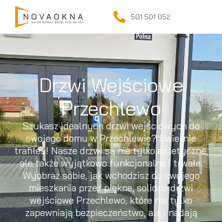
501 501 052
Drzwi Wejściowe
Przechlewo
Szukasz idealnych drzwi wejściowych do
swojego domu w Przechlewie? Świetnie
trafiłeś! Nasze drzwi są nie tylko estetyczne,
ale także wyjątkowo funkcjonalne i trwałe.
Wyobraź sobie, jak wchodzisz do swojego
mieszkania przez piękne, solidne drzwi
wejściowe Przechlewo, które nie tylko
zapewniają bezpieczeństwo, ale i nadają