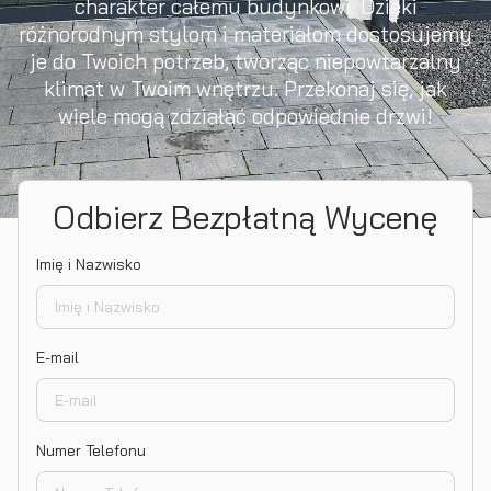
charakter całemu budynkowi. Dzięki
różnorodnym stylom i materiałom dostosujemy
je do Twoich potrzeb, tworząc niepowtarzalny
klimat w Twoim wnętrzu. Przekonaj się, jak
wiele mogą zdziałać odpowiednie drzwi!
Odbierz Bezpłatną Wycenę
Imię i Nazwisko
E-mail
Numer Telefonu