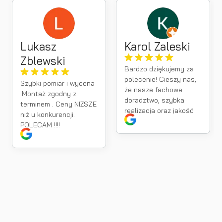
Lukasz
Karol Zaleski
Zblewski
Bardzo dziękujemy za
polecenie! Cieszy nas,
Szybki pomiar i wycena
że nasze fachowe
.Montaż zgodny z
doradztwo, szybka
terminem . Ceny NIŻSZE
realizacja oraz jakość
niż u konkurencji.
montażu spełniły Pana
POLECAM !!!!
oczekiwania. Takie
opinie są dla nas
największą motywacja
do dalszej pracy.