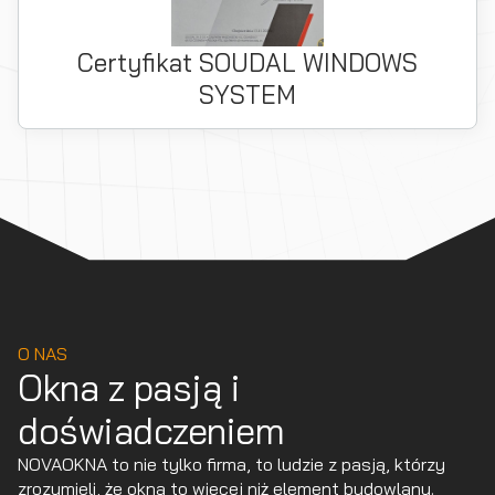
Certyfikat SOUDAL WINDOWS
SYSTEM
O NAS
Okna z pasją i
doświadczeniem
NOVAOKNA to nie tylko firma, to ludzie z pasją, którzy
zrozumieli, że okna to więcej niż element budowlany.