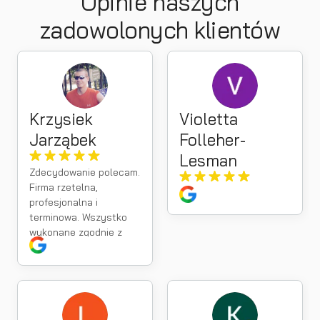
Opinie naszych
zadowolonych klientów
Krzysiek
Violetta
Jarząbek
Folleher-
Lesman
Zdecydowanie polecam.
Firma rzetelna,
profesjonalna i
terminowa. Wszystko
wykonane zgodnie z
umową, a kontakt na
najwyższym poziomie.