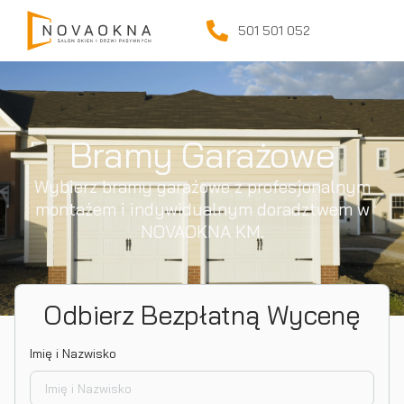
501 501 052
Bramy Garażowe
Wybierz bramy garażowe z profesjonalnym
montażem i indywidualnym doradztwem w
NOVAOKNA KM.
Odbierz Bezpłatną Wycenę
Imię i Nazwisko