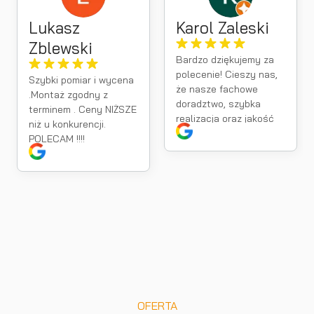
Lukasz
Karol Zaleski
Zblewski
Bardzo dziękujemy za
polecenie! Cieszy nas,
Szybki pomiar i wycena
że nasze fachowe
.Montaż zgodny z
doradztwo, szybka
terminem . Ceny NIŻSZE
realizacja oraz jakość
niż u konkurencji.
montażu spełniły Pana
POLECAM !!!!
oczekiwania. Takie
opinie są dla nas
największą motywacja
do dalszej pracy.
OFERTA