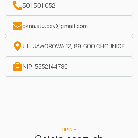
501 501 052
okna.alu.pcv@gmail.com
UL. JAWOROWA 12, 89-600 CHOJNICE
NIP: 5552144739
OPINIE