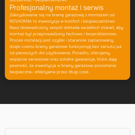
Profesjonalny montaż i serwis
Zdecydowanie się na bramę garażową z montażem od
NOVAOKNA to inwestycja w komfort i bezpieczeństwo.
Nasz doświadczony zespół dokłada wszelkich starań, aby
montaż był przeprowadzony fachowo i bezproblemowo.
Proces instalacji jest szybki i starannie zaplanowany,
dzięki czemu bramy garażowe funkcjonują bez zarzutu już
od pierwszych dni użytkowania. Ponadto, oferujemy
wsparcie serwisowe oraz solidne gwarancje, które dają
pewność, że inwestycja w bramy garażowe pozostanie
bezpieczna i efektywna przez długi czas.