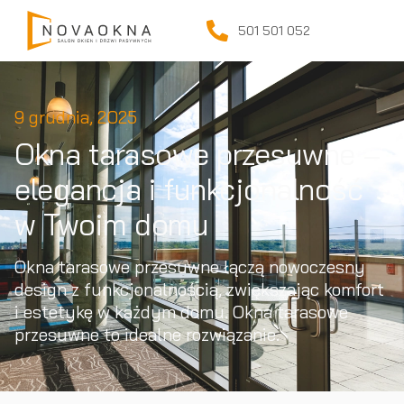
501 501 052
9 grudnia, 2025
Okna tarasowe przesuwne –
elegancja i funkcjonalność
w Twoim domu
Okna tarasowe przesuwne łączą nowoczesny
design z funkcjonalnością, zwiększając komfort
i estetykę w każdym domu. Okna tarasowe
przesuwne to idealne rozwiązanie.