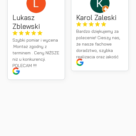
Lukasz
Karol Zaleski
Zblewski
Bardzo dziękujemy za
polecenie! Cieszy nas,
Szybki pomiar i wycena
że nasze fachowe
.Montaż zgodny z
doradztwo, szybka
terminem . Ceny NIŻSZE
realizacja oraz jakość
niż u konkurencji.
montażu spełniły Pana
POLECAM !!!!
oczekiwania. Takie
opinie są dla nas
największą motywacja
do dalszej pracy.