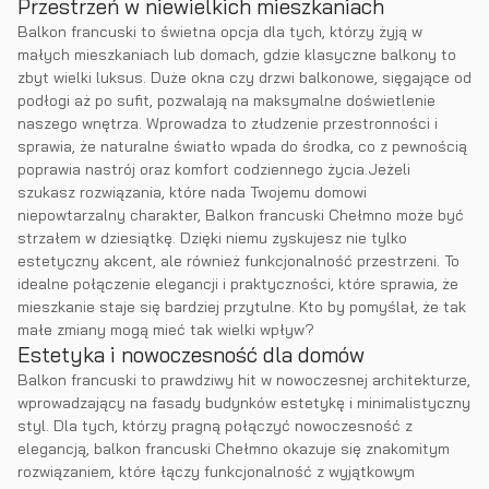
Przestrzeń w niewielkich mieszkaniach
Balkon francuski to świetna opcja dla tych, którzy żyją w
małych mieszkaniach lub domach, gdzie klasyczne balkony to
zbyt wielki luksus. Duże okna czy drzwi balkonowe, sięgające od
podłogi aż po sufit, pozwalają na maksymalne doświetlenie
naszego wnętrza. Wprowadza to złudzenie przestronności i
sprawia, że naturalne światło wpada do środka, co z pewnością
poprawia nastrój oraz komfort codziennego życia.Jeżeli
szukasz rozwiązania, które nada Twojemu domowi
niepowtarzalny charakter, Balkon francuski Chełmno może być
strzałem w dziesiątkę. Dzięki niemu zyskujesz nie tylko
estetyczny akcent, ale również funkcjonalność przestrzeni. To
idealne połączenie elegancji i praktyczności, które sprawia, że
mieszkanie staje się bardziej przytulne. Kto by pomyślał, że tak
małe zmiany mogą mieć tak wielki wpływ?
Estetyka i nowoczesność dla domów
Balkon francuski to prawdziwy hit w nowoczesnej architekturze,
wprowadzający na fasady budynków estetykę i minimalistyczny
styl. Dla tych, którzy pragną połączyć nowoczesność z
elegancją, balkon francuski Chełmno okazuje się znakomitym
rozwiązaniem, które łączy funkcjonalność z wyjątkowym