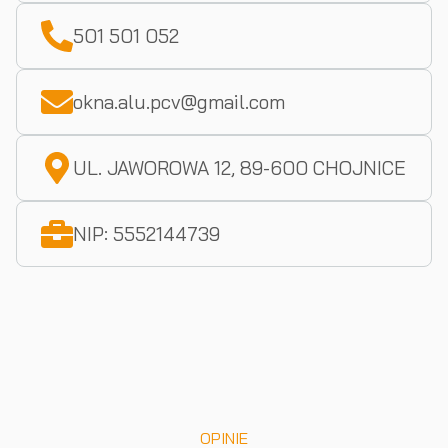
501 501 052
okna.alu.pcv@gmail.com
UL. JAWOROWA 12, 89-600 CHOJNICE
NIP: 5552144739
OPINIE