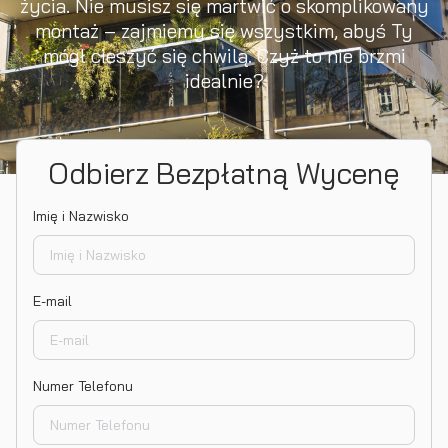
życia. Nie musisz się martwić o skomplikowany
montaż – zajmiemy się wszystkim, abyś Ty
mógł cieszyć się chwilą. Czyż to nie brzmi
idealnie?
Odbierz Bezpłatną Wycenę
Imię i Nazwisko
E-mail
Numer Telefonu