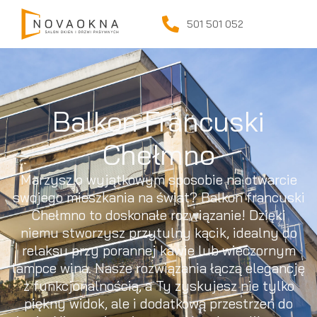
501 501 052
Balkon Francuski
Chełmno
Marzysz o wyjątkowym sposobie na otwarcie
swojego mieszkania na świat? Balkon francuski
Chełmno to doskonałe rozwiązanie! Dzięki
niemu stworzysz przytulny kącik, idealny do
relaksu przy porannej kawie lub wieczornym
lampce wina. Nasze rozwiązania łączą elegancję
z funkcjonalnością, a Ty zyskujesz nie tylko
piękny widok, ale i dodatkową przestrzeń do