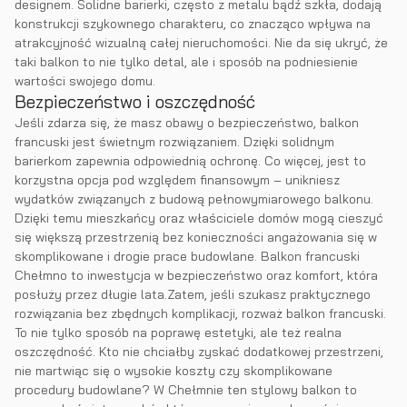
designem. Solidne barierki, często z metalu bądź szkła, dodają
konstrukcji szykownego charakteru, co znacząco wpływa na
atrakcyjność wizualną całej nieruchomości. Nie da się ukryć, że
taki balkon to nie tylko detal, ale i sposób na podniesienie
wartości swojego domu.
Bezpieczeństwo i oszczędność
Jeśli zdarza się, że masz obawy o bezpieczeństwo, balkon
francuski jest świetnym rozwiązaniem. Dzięki solidnym
barierkom zapewnia odpowiednią ochronę. Co więcej, jest to
korzystna opcja pod względem finansowym – unikniesz
wydatków związanych z budową pełnowymiarowego balkonu.
Dzięki temu mieszkańcy oraz właściciele domów mogą cieszyć
się większą przestrzenią bez konieczności angażowania się w
skomplikowane i drogie prace budowlane. Balkon francuski
Chełmno to inwestycja w bezpieczeństwo oraz komfort, która
posłuży przez długie lata.Zatem, jeśli szukasz praktycznego
rozwiązania bez zbędnych komplikacji, rozważ balkon francuski.
To nie tylko sposób na poprawę estetyki, ale też realna
oszczędność. Kto nie chciałby zyskać dodatkowej przestrzeni,
nie martwiąc się o wysokie koszty czy skomplikowane
procedury budowlane? W Chełmnie ten stylowy balkon to